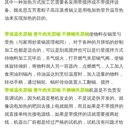
其中一种加热方式按工艺需要各采用带搅拌或不带搅拌设
备。顾名思五芳斋粽子高压蒸煮锅义是用电加热管升温导热
油来实现加热的目的。
带保温夹层锅 煮牛肉夹层锅 不锈钢夹层锅
使物料在锅里匀
受热（与家用炒菜锅原理相同）。对于各种的月饼馅的炒制
加工也都是适合的，可以是刮底搅拌也可以是行星搅拌方式
待物料加工完毕后，关气熄火，打开燃气夹层锅气阀，使锅
体旋转倾斜，将物料倒入另一容器内，点燃燃气，人工加入
食用油到锅内，待油温达到烹饪温度时，加入适量的物料，
转动手柄，通过蜗轮、蜗杆传动装置人工翻锅、搅拌，
带保温夹层锅 煮牛肉夹层锅 不锈钢夹层锅
机器是不负责安
装调试的，因为机器是整机发走的，不是说是拆开发的。就
像说电加热的吧回去接上电就能用，而且如果是不带搅拌的
就直接单纯光接电源线，如果是带搅拌的话就需要接两处
线，机器出厂前都是经过严格的试机的，试机没有问题才给