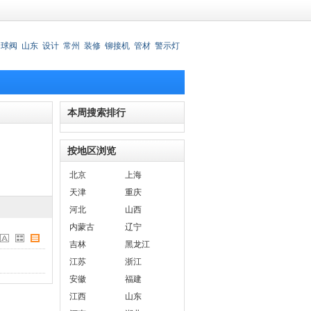
动球阀
山东
设计
常州
装修
铆接机
管材
警示灯
锈钢刀叉
本周搜索排行
按地区浏览
北京
上海
天津
重庆
河北
山西
内蒙古
辽宁
吉林
黑龙江
江苏
浙江
安徽
福建
江西
山东