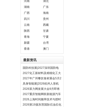
河南
湖北
湖南
广东
广西
海南
四川
贵州
云南
西藏
陕西
甘肃
青海
宁夏
新疆
台湾
香港
澳门
最新资讯
国防科技展|2027深圳国防电
子展4月9日启幕
2027化工新材料及精细化工大
会暨展览会定档苏州
2027年广州餐饮食材展会5月2
0日召开
具身智能展|2026杭州人形机
器人展|仿生机器人展5月启幕
2026算力网发展大会9月即将
在京启幕
2027重庆智能网联新能源汽车
技术与生态链博览会
2026上海时间频率技术与授时
设备展11月启幕
2026第19届东营国际石油石化