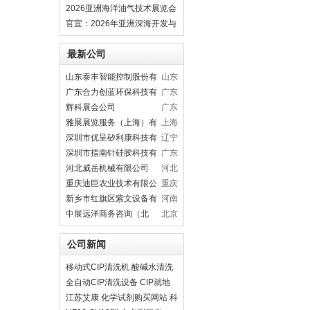
装备与技术展会9月28日启幕
2026亚洲海洋油气技术展览会
（海南国际会展中心）
官宣：2026年亚洲深海开发与
海底作业装备博览交易会
最新公司
山东泰丰智能控制股份有
山东
限公司
广东合力创蓝环保科技有
广东
限公司
辉科展会公司
广东
雅展展览服务（上海）有
上海
限公司
深圳市优呈矽利康科技有
辽宁
限公司
深圳市指南针硅胶科技有
广东
限公司
河北威岳机械有限公司
河北
重庆迪巨农业技术有限公
重庆
司
新乡市红旗区紫文设备有
河南
限公司
中展远洋商务咨询（北
北京
京）有限公司
公司新闻
移动式CIP清洗机 酸碱水清洗
设备 饮料乳品管路清洗系统
全自动CIP清洗设备 CIP就地
清洗机 自动在线管道清洗系统
江苏艾康 化学试剂购买网站 科