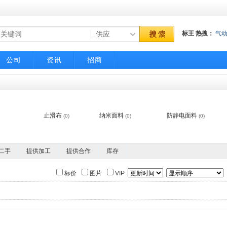
标王
热搜：
气
气动调节阀
不
公司
资讯
招商
止滑布
纳米面料
防静电面料
(0)
(0)
(0)
二手
提供加工
提供合作
库存
标价
图片
VIP