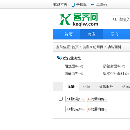
收藏本页
手机版
二维码
首页
供应
展会
当前位置:
首页
»
供应
»
纺织网
»
功能面料
按行业浏览
阻燃面料
防辐射面料
(0)
(0)
防酸面料
吸湿排汗面料
(0)
(0)
全部
供应
提供服务
供应