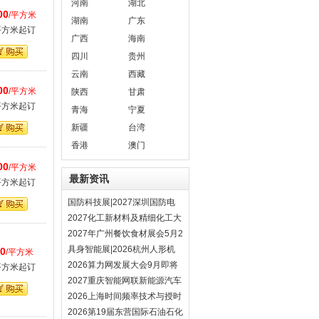
河南
湖北
00
/平方米
湖南
广东
平方米起订
广西
海南
四川
贵州
云南
西藏
00
/平方米
陕西
甘肃
平方米起订
青海
宁夏
新疆
台湾
香港
澳门
00
/平方米
最新资讯
平方米起订
国防科技展|2027深圳国防电
子展4月9日启幕
2027化工新材料及精细化工大
会暨展览会定档苏州
2027年广州餐饮食材展会5月2
0日召开
具身智能展|2026杭州人形机
80
/平方米
器人展|仿生机器人展5月启幕
2026算力网发展大会9月即将
平方米起订
在京启幕
2027重庆智能网联新能源汽车
技术与生态链博览会
2026上海时间频率技术与授时
设备展11月启幕
2026第19届东营国际石油石化