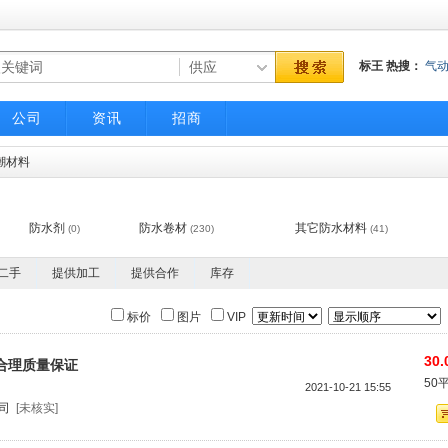
标王
热搜：
气
气动调节阀
不
公司
资讯
招商
潮材料
防水剂
防水卷材
其它防水材料
(0)
(230)
(41)
二手
提供加工
提供合作
库存
标价
图片
VIP
30.
合理质量保证
50
2021-10-21 15:55
司
[未核实]