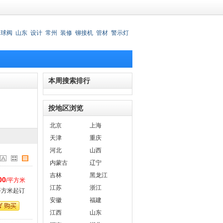
动球阀
山东
设计
常州
装修
铆接机
管材
警示灯
锈钢刀叉
本周搜索排行
按地区浏览
北京
上海
天津
重庆
河北
山西
内蒙古
辽宁
吉林
黑龙江
00
/平方米
江苏
浙江
平方米起订
安徽
福建
江西
山东