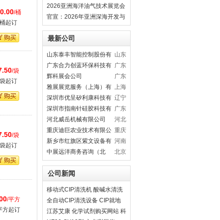
装备与技术展会9月28日启幕
2026亚洲海洋油气技术展览会
0.00
/桶
（海南国际会展中心）
官宣：2026年亚洲深海开发与
1桶起订
海底作业装备博览交易会
最新公司
山东泰丰智能控制股份有
山东
限公司
广东合力创蓝环保科技有
广东
7.50
/袋
限公司
辉科展会公司
广东
1袋起订
雅展展览服务（上海）有
上海
限公司
深圳市优呈矽利康科技有
辽宁
限公司
深圳市指南针硅胶科技有
广东
限公司
河北威岳机械有限公司
河北
重庆迪巨农业技术有限公
重庆
7.50
/袋
司
新乡市红旗区紫文设备有
河南
1袋起订
限公司
中展远洋商务咨询（北
北京
京）有限公司
公司新闻
移动式CIP清洗机 酸碱水清洗
00
/平方
设备 饮料乳品管路清洗系统
全自动CIP清洗设备 CIP就地
平方起订
清洗机 自动在线管道清洗系统
江苏艾康 化学试剂购买网站 科