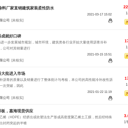
22
涂料厂家直销建筑家装柔性防水
2021-03-17 15:02
限公司
[未核实]
料成就好口碑
1
市为进一步发展城市规划，城市环境，建筑类各行业开始大量使用沥青冷补
，公司对其销量进行
2021-03-15 15:51
限公司
[未核实]
料大批进入市场
1
补沥青的质量以及销量进行了整体统计与考核，本公司的高性能冷补改性沥
一次突破，因此
2021-01-22 11:19
限公司
[未核实]
排板，嘉海现货供应
3.
乙烯（HDPE）经挤出或吹塑法生产形成高密度聚乙烯土工膜，然后经特殊
1
出封闭突起的半锥