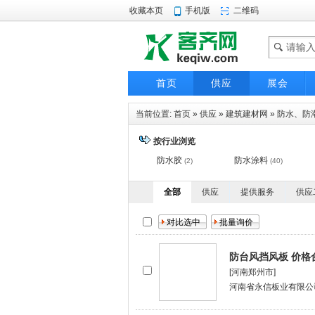
收藏本页
手机版
二维码
首页
供应
展会
当前位置:
首页
»
供应
»
建筑建材网
»
防水、防
按行业浏览
防水胶
防水涂料
(2)
(40)
全部
供应
提供服务
供应
防台风挡风板 价格
[河南郑州市]
河南省永信板业有限公