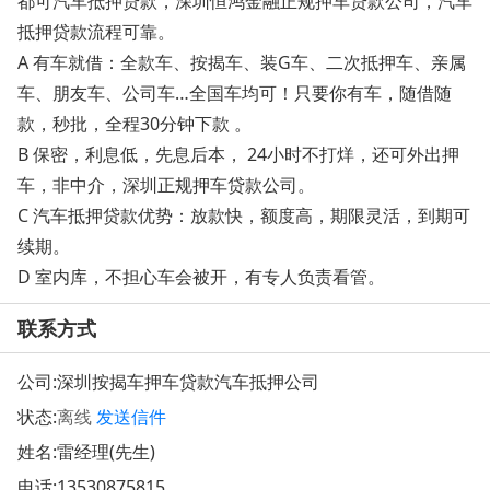
都可汽车抵押贷款，深圳恒鸿金融正规押车贷款公司，汽车
抵押贷款流程可靠。
A 有车就借：全款车、按揭车、装G车、二次抵押车、亲属
车、朋友车、公司车…全国车均可！只要你有车，随借随
款，秒批，全程30分钟下款 。
B 保密，利息低，先息后本， 24小时不打烊，还可外出押
车，非中介，深圳正规押车贷款公司。
C 汽车抵押贷款优势：放款快，额度高，期限灵活，到期可
续期。
D 室内库，不担心车会被开，有专人负责看管。
联系方式
公司:
深圳按揭车押车贷款汽车抵押公司
状态:
离线
发送信件
姓名:雷经理(先生)
电话:
13530875815